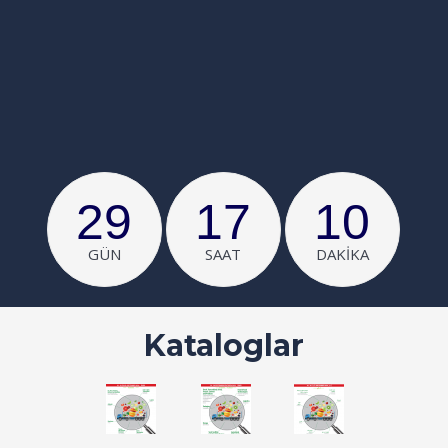
29
17
10
GÜN
SAAT
DAKIKA
Kataloglar