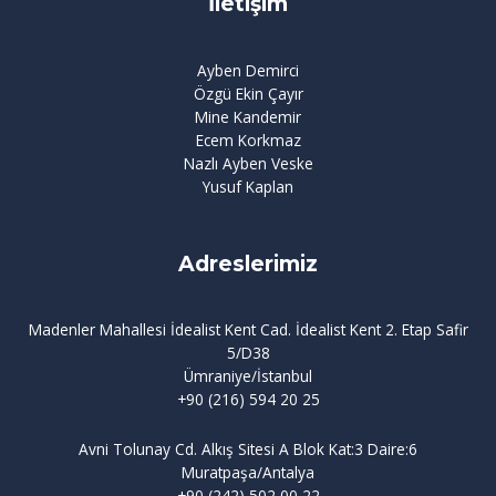
İletişim
Ayben Demirci
Özgü Ekin Çayır
Mine Kandemir
Ecem Korkmaz
Nazlı Ayben Veske
Yusuf Kaplan
Adreslerimiz
Madenler Mahallesi İdealist Kent Cad. İdealist Kent 2. Etap Safir
5/D38
Ümraniye/İstanbul
+90 (216) 594 20 25
Avni Tolunay Cd. Alkış Sitesi A Blok Kat:3 Daire:6
Muratpaşa/Antalya
+90 (242) 502 00 22