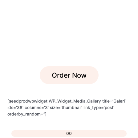
GUIDE TO
KETO
Lorem ipsum dolor sit amet, consectetur adipiscing elit.
Nullam commodo velit ex, non ultrices leo auctor at. Integer
blandit ex velit, vel aliquam sem tempor eu.
Order Now
[seedprodwpwidget WP_Widget_Media_Gallery title=’Galeri’
ids=’38’ columns=’3′ size=’thumbnail’ link_type=’post’
orderby_random=”]
00