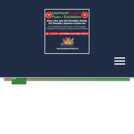
Lorem ipsum dolor sit amet,
consectetur adipiscing elit.
Nullam commodo velit ex,
non ultrices leo auctor at.
Integer blandit ex velit.
Başv
ur
BEGINNER’S